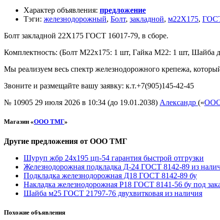
Характер объявления
:
предложение
Тэги
:
железнодорожный
,
Болт
,
закладной
,
м22Х175
,
ГОСТ
Болт закладной 22Х175 ГОСТ 16017-79, в сборе.
Комплектность: (Болт М22х175: 1 шт, Гайка М22: 1 шт, Шайба 
Мы реализуем весь спектр железнодорожного крепежа, который
Звоните и размещайте вашу заявку: к.т.+7(905)145-42-45
№ 10905
29 июля 2026 в 10:34 (до 19.01.2038)
Александр
(«
ООО
Магазин «
ООО ТМГ
»
Другие предложения от ООО ТМГ
Шуруп жбр 24х195 цп-54 гарантия быстрой отгрузки
Железнодорожная подкладка Д-24 ГОСТ 8142-89 из нали
Подкладка железнодорожная Д18 ГОСТ 8142-89 бу
Накладка железнодорожная Р18 ГОСТ 8141-56 бу под зак
Шайба м25 ГОСТ 21797-76 двухвитковая из наличия
Похожие объявления