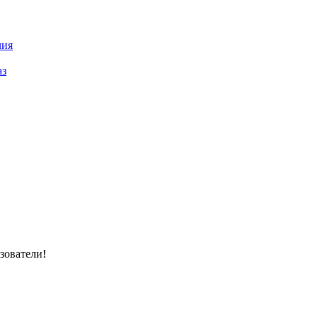
чия
аз
зователи!