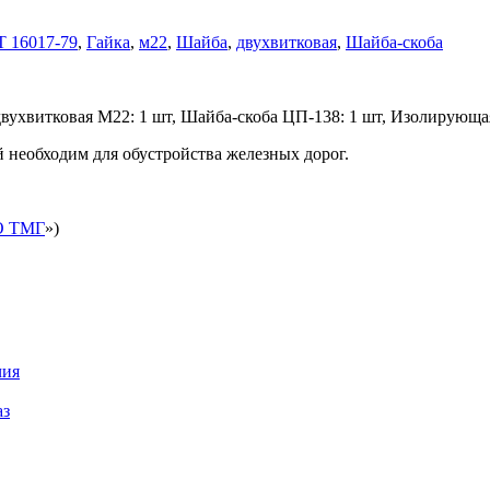
 16017-79
,
Гайка
,
м22
,
Шайба
,
двухвитковая
,
Шайба-скоба
двухвитковая М22: 1 шт, Шайба-скоба ЦП-138: 1 шт, Изолирующая
 необходим для обустройства железных дорог.
 ТМГ
»)
чия
аз