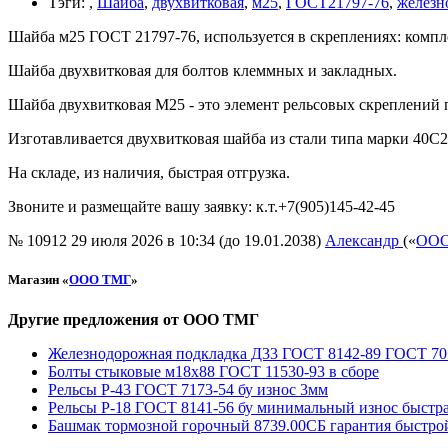
Тэги
:
,
Шайба
,
двухвитковая
,
м25
,
ГОСТ21797-76
,
железн
Шайба м25 ГОСТ 21797-76, используется в скреплениях: компле
Шайба двухвитковая для болтов клеммных и закладных.
Шайба двухвитковая М25 - это элемент рельсовых скреплений 
Изготавливается двухвитковая шайба из стали типа марки 40С
На складе, из наличия, быстрая отгрузка.
Звоните и размещайте вашу заявку: к.т.+7(905)145-42-45
№ 10912
29 июля 2026 в 10:34 (до 19.01.2038)
Александр
(«
ООО
Магазин «
ООО ТМГ
»
Другие предложения от ООО ТМГ
Железнодорожная подкладка Д33 ГОСТ 8142-89 ГОСТ 705
Болты стыковые м18х88 ГОСТ 11530-93 в сборе
Рельсы Р-43 ГОСТ 7173-54 бу износ 3мм
Рельсы Р-18 ГОСТ 8141-56 бу минимальный износ быстра
Башмак тормозной горочный 8739.00СБ гарантия быстро