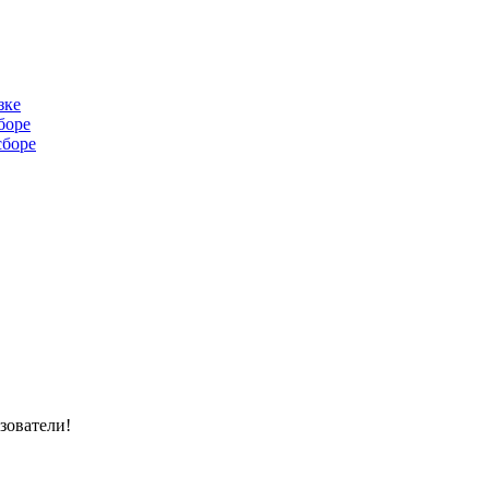
зке
боре
сборе
зователи!