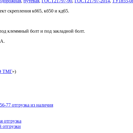
одорожная
,
путевая
,
ГОСТ21797-90
,
ГОСТ21797-2014
,
ТУ1855-08
кт скрепления кб65, кб50 и кд65.
под клеммный болт и под закладной болт.
2А.
 ТМГ
»)
6-77 отгрузка из наличия
я отгрузка
й отгрузки