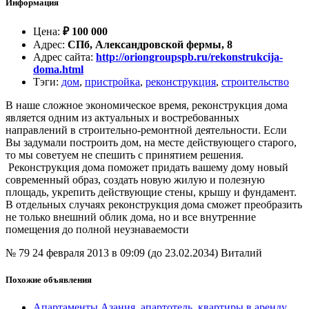
Информация
Цена
:
₽
100 000
Адрес
:
СПб, Александровской фермы, 8
Адрес сайта
:
http://oriongroupspb.ru/rekonstrukcija-
doma.html
Тэги
:
дом
,
пристройка
,
реконструкция
,
строительство
В наше сложное экономическое время, реконструкция дома
является одним из актуальных и востребованных
направлений в строительно-ремонтной деятельности. Если
Вы задумали построить дом, на месте действующего старого,
то мы советуем не спешить с принятием решения.
Реконструкция дома поможет придать вашему дому новый
современный образ, создать новую жилую и полезную
площадь, укрепить действующие стены, крышу и фундамент.
В отдельных случаях реконструкция дома сможет преобразить
не только внешний облик дома, но и все внутренние
помещения до полной неузнаваемости
№ 79
24 февраля 2013 в 09:09 (до 23.02.2034)
Виталий
Похожие объявления
Апартаменты Азания, апартотель, квартиры в аренду