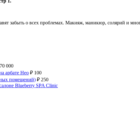
тр 1.
вят забыть о всех проблемах. Макияж, маникюр, солярий и много
970 000
на арбате Нео
₽
100
енных помещений)
₽
250
алоне Blueberry SPA Clinic