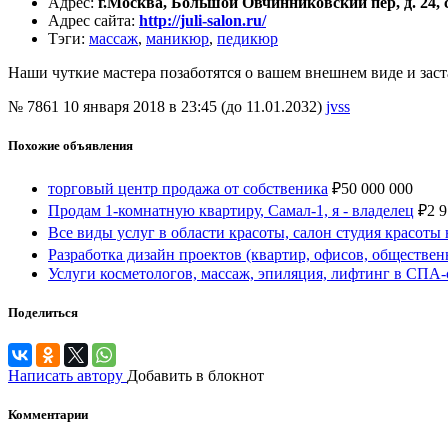
Адрес
:
г.Москва, Большой Овчинниковский пер, д. 24, с
Адрес сайта
:
http://juli-salon.ru/
Тэги
:
массаж
,
маникюр
,
педикюр
Наши чуткие мастера позаботятся о вашем внешнем виде и заста
№ 7861
10 января 2018 в 23:45 (до 11.01.2032)
jvss
Похожие объявления
торговый центр продажа от собственика
₽
50 000 000
Продам 1-комнатную квартиру, Самал-1, я - владелец
₽
2 
Все виды услуг в области красоты, салон студия красоты 
Разработка дизайн проектов (квартир, офисов, обществ
Услуги косметологов, массаж, эпиляция, лифтинг в СПА-с
Поделиться
Написать автору
Добавить в блокнот
Комментарии