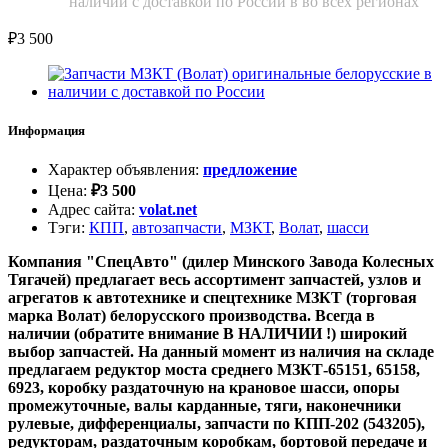
наличии с доставкой по России в во всех регионах
₽
3 500
Информация
Характер объявления
:
предложение
Цена
:
₽
3 500
Адрес сайта
:
volat.net
Тэги
:
КПП
,
автозапчасти
,
МЗКТ
,
Волат
,
шасси
Компания "СпецАвто" (
дилер Минского Завода Колесных
Тягачей) предлагает весь ассортимент запчастей, узлов и
агрегатов к автотехнике и спецтехнике МЗКТ (торговая
марка Волат) белорусского производства. Всегда в
наличии (обратите внимание В НАЛИЧИИ !) широкий
выбор запчастей. На данный момент из наличия на складе
предлагаем редуктор моста среднего МЗКТ-65151, 65158,
6923, коробку раздаточную на крановое шасси, опоры
промежуточные, валы карданные, тяги, наконечники
рулевые, дифференциалы, запчасти по КПП-202 (543205),
редукторам, раздаточным коробкам, бортовой передаче и