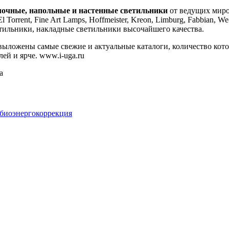
лочные, напольные и настенные светильники
от ведущих миро
orrent, Fine Art Lamps, Hoffmeister, Kreon, Limburg, Fabbian, We
етильники, накладные светильники высочайшего качества.
 выложены самые свежие и актуальные каталоги, количество кот
лей и ярче. www.i-uga.ru
а
 биоэнергокоррекция