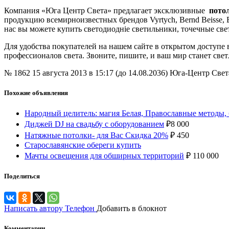
Компания «Юга Центр Света» предлагает эксклюзивные
пото
продукцию всемирноизвестных брендов Vyrtych, Bernd Beisse, El T
нас вы можете купить светодиодніе светильники, точечные св
Для удобства покупателей на нашем сайте в открытом доступе
профессионалов света. Звоните, пишите, и ваш мир станет свет
№ 1862
15 августа 2013 в 15:17 (до 14.08.2036)
Юга-Центр Свет
Похожие объявления
Народный целитель: магия Белая, Православные методы,
Диджей DJ на свадьбу с оборудованием
₽
8 000
Натяжные потолки- для Вас Скидка 20%
₽
450
Старославянские обереги купить
Мачты освещения для обширных территорий
₽
110 000
Поделиться
Написать автору
Телефон
Добавить в блокнот
Комментарии