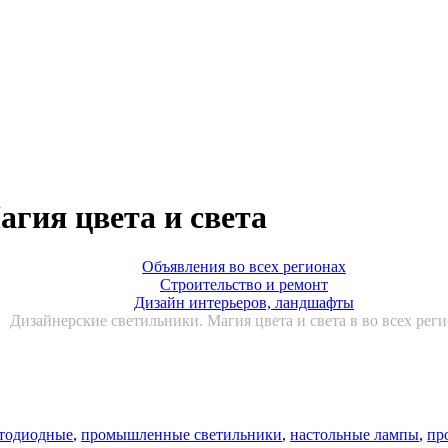
гия цвета и света
Объявления во всех регионах
Строительство и ремонт
Дизайн интерьеров, ландшафты
Дизайнерские светильники. Магия цвета и света в во всех рег
етодиодные
,
промышленные светильники
,
настольные лампы
,
пр