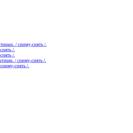
ищах. / сниму-снять /.
нять /.
нять /.
ищи. / сниму-снять /.
сниму-снять /.