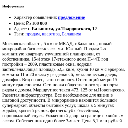
Информация
Характер объявления
:
предложение
Цена
:
₽
5 100 000
Адрес
:
г. Балашиха, ул.Твардовского, 12
Тэги
:
продам
,
квартира
,
Балашиха
Московская область, 5 км от МКАД, г.Балашиха, новый
микрорайон бизнесс-класса м-н Южный. Продам 2-х
комнатную квартиру улучшенной планировки, от
собственника, 15-й этаж 17-этажного дома,П-44Т, год
постройки – 2009, пластиковые окна, лоджия
застеклена.Общая площадь 52,3 кв.м, кухня 10 кв.м с эркером,
комнаты 11 и 20 кв.м,су раздельный, металлическая дверь,
домофон. Вид на лес, газон и дорогу. От станций метро 15
минут транспортом. Остановка общественного транспорта
рядом с домом. Маршрутное такси 473, 125 от м.Новогиреево.
Развитая инфраструктура. Все необходимое для жизни в
шаговой доступности. В микрорайоне находится большой
супермаркет, объекты бытовых услуг, школа в 5 минутах
ходьбы, крытый рынок, фитнесклуб с бассейном,
горнолыжный спуск. Ухоженный двор на границе с хвойным
лесом. Собственник один более 3-х лет. Цена 5,1 млн.рублей