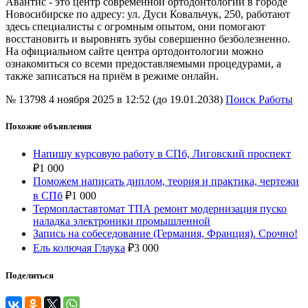
Авантис - это центр современной ортодонтологии в городе
Новосибирске по адресу: ул. Дуси Ковальчук, 250, работают
здесь специалисты с огромным опытом, они помогают
восстановить и выровнять зубы совершенно безболезненно.
На официальном сайте центра ортодонтологии можно
ознакомиться со всеми предоставляемыми процедурами, а
также записаться на приём в режиме онлайн.
№ 13798
4 ноября 2025 в 12:52 (до 19.01.2038)
Поиск Работы
Похожие объявления
Напишу курсовую работу в СПб, Лиговский проспект
₽
1 000
Поможем написать диплом, теория и практика, чертежи
в СПб
₽
1 000
Термопластавтомат ТПА ремонт модернизация пуско
наладка электроники промышленной
Запись на собеседование (Германия, Франция). Срочно!
Ель колючая Глаука
₽
3 000
Поделиться