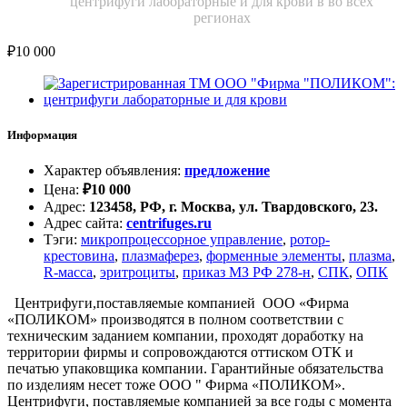
центрифуги лабораторные и для крови в во всех
регионах
₽
10 000
Информация
Характер объявления
:
предложение
Цена
:
₽
10 000
Адрес
:
123458, РФ, г. Москва, ул. Твардовского, 23.
Адрес сайта
:
centrifuges.ru
Тэги
:
микропроцессорное управление
,
ротор-
крестовина
,
плазмаферез
,
форменные элементы
,
плазма
,
R-масса
,
эритроциты
,
приказ МЗ РФ 278-н
,
СПК
,
ОПК
Центрифуги,поставляемые компанией ООО «Фирма
«ПОЛИКОМ» производятся в полном соответствии с
техническим заданием компании, проходят доработку на
территории фирмы и сопровождаются оттиском ОТК и
печатью упаковщика компании. Гарантийные обязательства
по изделиям несет тоже ООО " Фирма «ПОЛИКОМ».
Центрифуги, поставляемые компанией за все годы с момента