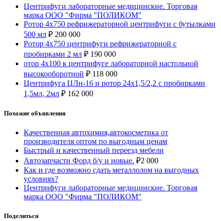
Центрифуги лабораторные медицинские. Торговая
марка ООО "Фирма "ПОЛИКОМ"
Ротор 4х750 рефрижераторной центрифуги с бутылками
500 мл
₽
200 000
Ротор 4х750 центрифуги рефрижераторной с
пробирками 2 мл
₽
190 000
отор 4х100 к центрифyге лабораторной настольной
высокооборотной
₽
118 000
Центрифуга ЦЛн-16 и ротор 24х1,5/2,2 с пробирками
1,5мл, 2мл
₽
162 000
Похожие объявления
Качественная автохимия,автокосметика от
производителя оптом по выгодным ценам
Быстрый и качественный переезд мебели
Автозапчасти Форд б/у и новые.
₽
2 000
Как и где возможно сдать металлолом на выгодных
условиях?
Центрифуги лабораторные медицинские. Торговая
марка ООО "Фирма "ПОЛИКОМ"
Поделиться