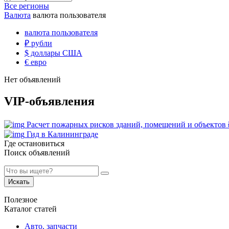
Все регионы
Валюта
валюта пользователя
валюта пользователя
₽
рубли
$
доллары США
€
евро
Нет объявлений
VIP-объявления
Расчет пожарных рисков зданий, помещений и объектов
Гид в Калининграде
Где остановиться
Поиск объявлений
Искать
Полезное
Каталог статей
Авто, запчасти