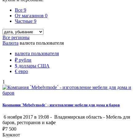
Все
9
От магазинов
0
Частные
9
Все регионы
Валюта
валюта пользователя
валюта пользователя
₽
рубли
$
доллары США
€
евро
1
Компания `Mebelvmode` - изготовление мебели для дома и баров
6 ноября 2017 в 19:08 -
Владимирская область
-
Мебель для
баров, ресторанов и кафе
₽
7 500
Блокнот