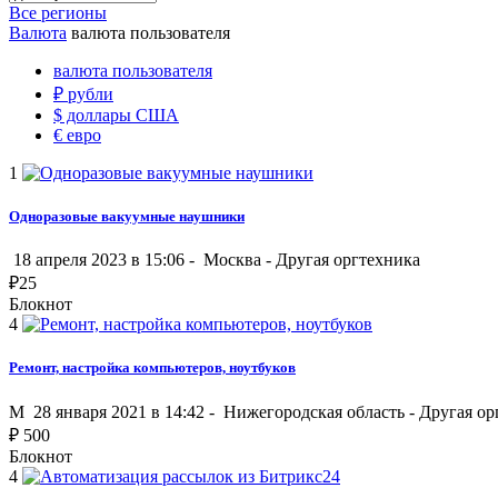
Все регионы
Валюта
валюта пользователя
валюта пользователя
₽
рубли
$
доллары США
€
евро
1
Одноразовые вакуумные наушники
18 апреля 2023 в 15:06 -
Москва
-
Другая оргтехника
₽
25
Блокнот
4
Ремонт, настройка компьютеров, ноутбуков
M
28 января 2021 в 14:42 -
Нижегородская область
-
Другая ор
₽
500
Блокнот
4