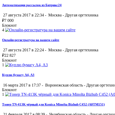
Автоматизация рассылок из Битрикс24
27 августа 2017 в 22:34 -
Москва
-
Другая оргтехника
₽
7 000
Блокнот
4
Онлайн-регистратура на вашем сайте
27 августа 2017 в 22:24 -
Москва
-
Другая оргтехника
₽
22 827
Блокнот
1
Куплю бумагу А4, А3
16 марта 2017 в 17:37 -
Воронежская область
-
Другая оргтехн
Блокнот
1
Tонер TN-413K чёрный для Konica Minolta Bizhub C452 (A0TM151)
21 февраля 2017 в 08:39 -
Челябинская область
-
Другая оргтех